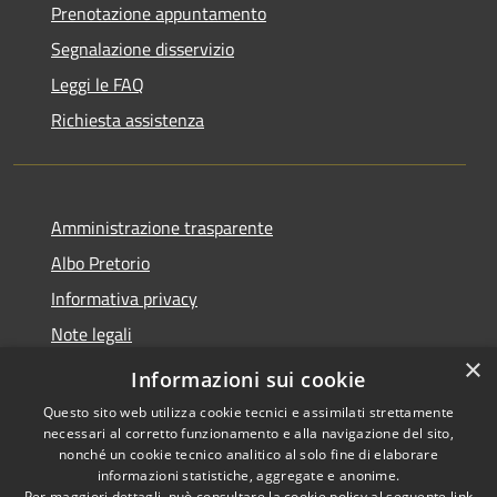
Prenotazione appuntamento
Segnalazione disservizio
Leggi le FAQ
Richiesta assistenza
Amministrazione trasparente
Albo Pretorio
Informativa privacy
Note legali
×
Dichiarazione di accessibilità 2025
Informazioni sui cookie
Questo sito web utilizza cookie tecnici e assimilati strettamente
necessari al corretto funzionamento e alla navigazione del sito,
nonché un cookie tecnico analitico al solo fine di elaborare
informazioni statistiche, aggregate e anonime.
RSS
Copyright © 2026 • Comune di
Per maggiori dettagli, può consultare la cookie policy al seguente
link