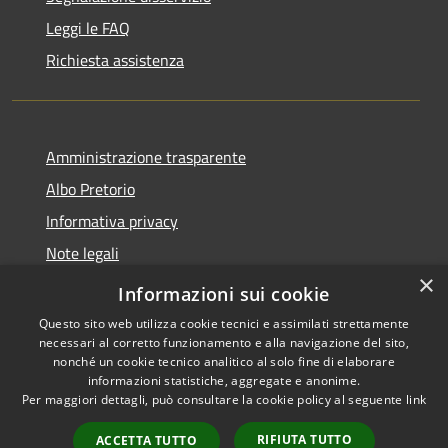
Leggi le FAQ
Richiesta assistenza
Amministrazione trasparente
Albo Pretorio
Informativa privacy
Note legali
×
Dichiarazione di accessibilità 2025
Informazioni sui cookie
Questo sito web utilizza cookie tecnici e assimilati strettamente
necessari al corretto funzionamento e alla navigazione del sito,
nonché un cookie tecnico analitico al solo fine di elaborare
informazioni statistiche, aggregate e anonime.
RSS
Copyright © 2026 • Comune di
Per maggiori dettagli, può consultare la cookie policy al seguente
link
Accessibilità
Paderno Ponchielli • Powered
Privacy
Municipium
Accesso
by
•
RIFIUTA TUTTO
ACCETTA TUTTO