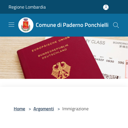
Salta al contenuto principale
Regione Lombardia
Comune di Paderno Ponchielli
Home
>
Argomenti
>
Immigrazione