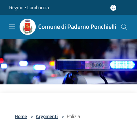
Salta al contenuto principale
Regione Lombardia
Comune di Paderno Ponchielli
Home
>
Argomenti
>
Polizia