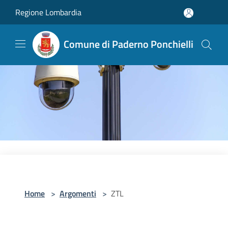
Salta al contenuto principale
Regione Lombardia
Comune di Paderno Ponchielli
Home
>
Argomenti
>
ZTL