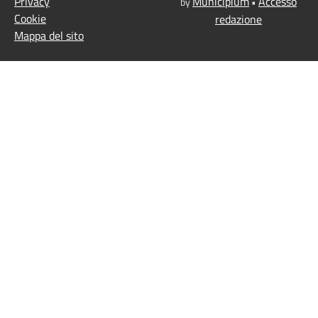
Privacy
Municipium
Accesso
by
•
Cookie
redazione
Mappa del sito