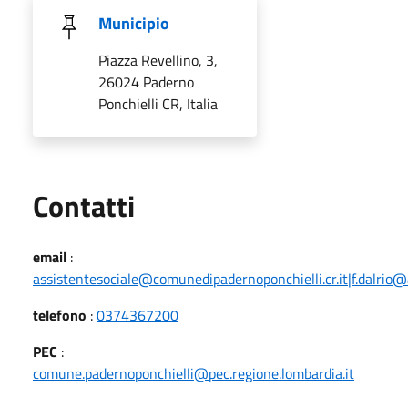
Municipio
Piazza Revellino, 3,
26024 Paderno
Ponchielli CR, Italia
Utili
Contatti
email
:
assistentesociale@comunedipadernoponchielli.cr.it|f.dalrio@a
telefono
:
0374367200
PEC
:
comune.padernoponchielli@pec.regione.lombardia.it