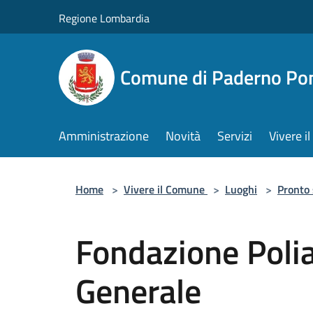
Salta al contenuto principale
Regione Lombardia
Comune di Paderno Pon
Amministrazione
Novità
Servizi
Vivere 
Home
>
Vivere il Comune
>
Luoghi
>
Pronto
Fondazione Poli
Generale