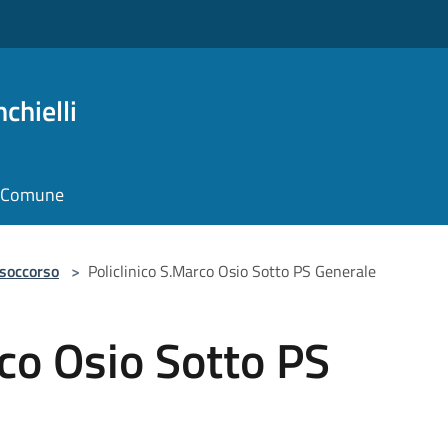
chielli
il Comune
 soccorso
>
Policlinico S.Marco Osio Sotto PS Generale
rco Osio Sotto PS