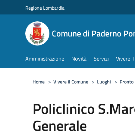
Salta al contenuto principale
Regione Lombardia
Comune di Paderno Pon
Amministrazione
Novità
Servizi
Vivere 
Home
>
Vivere il Comune
>
Luoghi
>
Pronto
Policlinico S.Ma
Generale