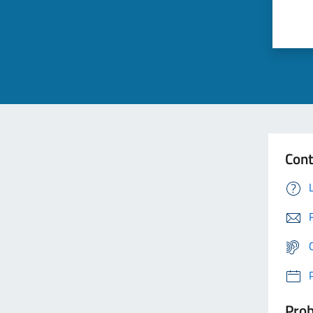
Cont
Prob