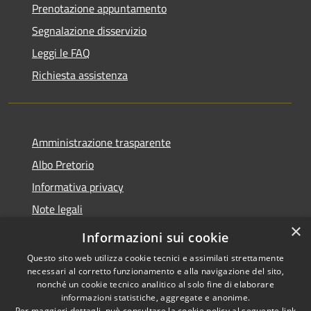
Prenotazione appuntamento
Segnalazione disservizio
Leggi le FAQ
Richiesta assistenza
Amministrazione trasparente
Albo Pretorio
Informativa privacy
Note legali
×
Dichiarazione di accessibilità 2025
Informazioni sui cookie
Questo sito web utilizza cookie tecnici e assimilati strettamente
necessari al corretto funzionamento e alla navigazione del sito,
nonché un cookie tecnico analitico al solo fine di elaborare
informazioni statistiche, aggregate e anonime.
RSS
Copyright © 2026 • Comune di
Per maggiori dettagli, può consultare la cookie policy al seguente
link